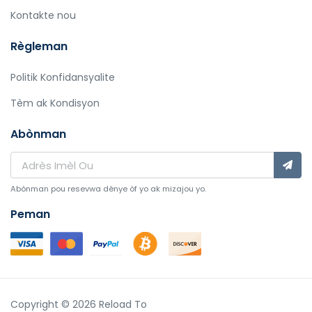
Kontakte nou
Règleman
Politik Konfidansyalite
Tèm ak Kondisyon
Abònman
Abònman pou resevwa dènye òf yo ak mizajou yo.
Peman
Copyright © 2026 Reload To