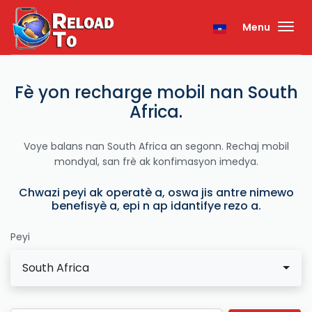
Menu
Fè yon recharge mobil nan South
Africa.
Voye balans nan South Africa an segonn. Rechaj mobil
mondyal, san frè ak konfimasyon imedya.
Chwazi peyi ak operatè a, oswa jis antre nimewo
benefisyè a, epi n ap idantifye rezo a.
Peyi
South Africa