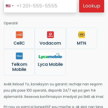
Lookup
Operatè
CellC
Vodacom
MTN
Telkom
Lyca Mobile
Mobile
Avèk Reload To, koneksyon ou garanti: rechaje nan segonn
pou plis pase 100 operatè, disponib 24/7 epi pa gen frè
siplemantè. Resevwa konfimasyon imedyat pa SMS ak imel.
Pri nou yo pami pi konpetitif sou mache a, ak sipò nan lang