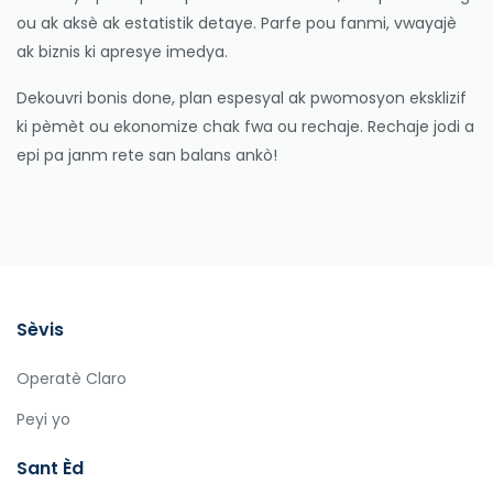
ou ak aksè ak estatistik detaye. Parfe pou fanmi, vwayajè
ak biznis ki apresye imedya.
Dekouvri bonis done, plan espesyal ak pwomosyon eksklizif
ki pèmèt ou ekonomize chak fwa ou rechaje. Rechaje jodi a
epi pa janm rete san balans ankò!
Sèvis
Operatè Claro
Peyi yo
Sant Èd