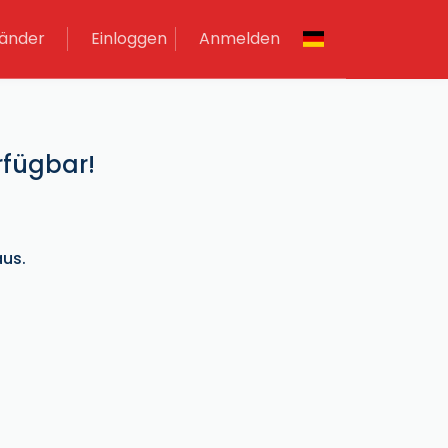
änder
Einloggen
Anmelden
rfügbar!
us.