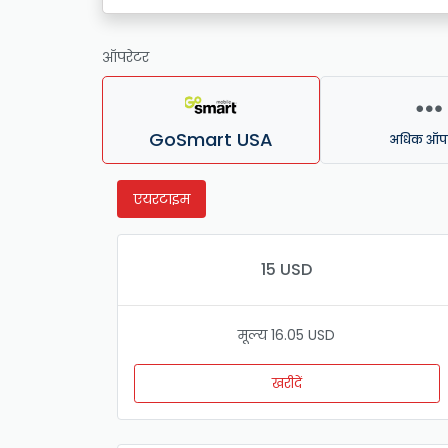
ऑपरेटर
GoSmart USA
अधिक ऑपर
एयरटाइम
15 USD
मूल्य 16.05 USD
खरीदें