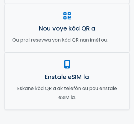
Nou voye kòd QR a
Ou pral resevwa yon kòd QR nan imèl ou.
Enstale eSIM la
Eskane kòd QR a ak telefòn ou pou enstale
eSIM la.