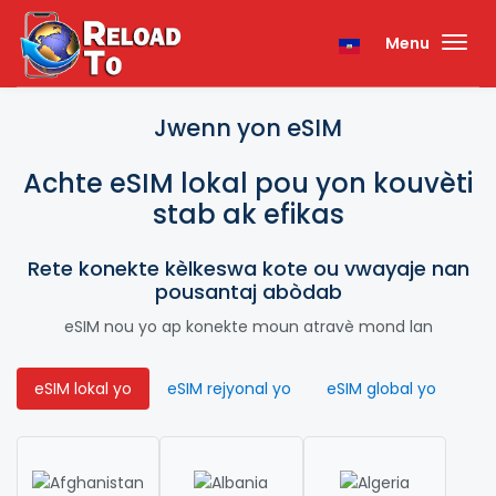
Menu
Jwenn yon eSIM
Achte eSIM lokal pou yon kouvèti
stab ak efikas
Rete konekte kèlkeswa kote ou vwayaje nan
pousantaj abòdab
eSIM nou yo ap konekte moun atravè mond lan
eSIM lokal yo
eSIM rejyonal yo
eSIM global yo