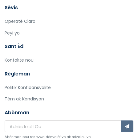
Sèvis
Operatè Claro
Peyi yo
Sant Èd
Kontakte nou
Règleman
Politik Konfidansyalite
Tèm ak Kondisyon
Abònman
Abònman pou resevwa dènye òf yo ak mizajou yo.