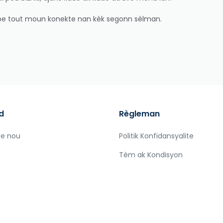
kenbe tout moun konekte nan kèk segonn sèlman.
d
Règleman
te nou
Politik Konfidansyalite
Tèm ak Kondisyon