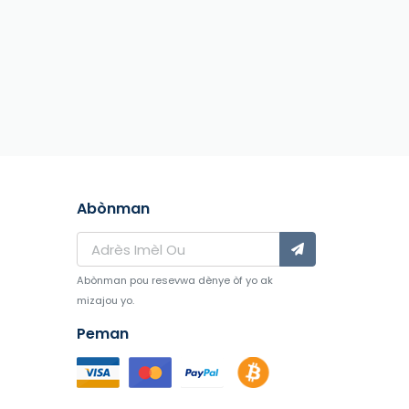
Abònman
Abònman pou resevwa dènye òf yo ak
mizajou yo.
Peman