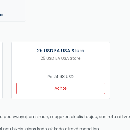
un
25 USD EA USA Store
25 USD EA USA Store
Pri 24.98 USD
Achte
rd pou vwayaj, amizman, magazen ak plis toujou, san reta ni livrez
yal pou biznis, ajans kado ak kado atravè mond lan.