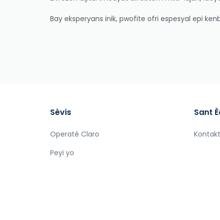
Bay eksperyans inik, pwofite ofri espesyal epi 
Sèvis
Sant È
Operatè Claro
Kontak
Peyi yo