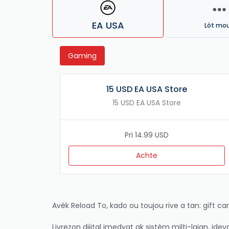
EA USA
Lòt mo
Gaming
15 USD EA USA Store
15 USD EA USA Store
Pri 14.99 USD
Achte
Avèk Reload To, kado ou toujou rive a tan: gift ca
Livrezon dijital imedyat ak sistèm milti-lajan, ide