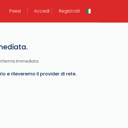
M
Paesi
Accedi
Registrati
mmediata.
 conferma immediata.
o e rileveremo il provider di rete.