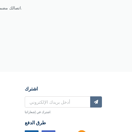
مع Reload To اتصالك مضمون: شحن رصيدك خلال ثوانٍ لأكثر من ١٠٠ مشغل، متاح ٢٤/٧ وبدون رسوم إضافية. استلم التأكيد فورًا عبر الرسائل والبريد.
اشترك
اشترك في إشعاراتنا.
طرق الدفع