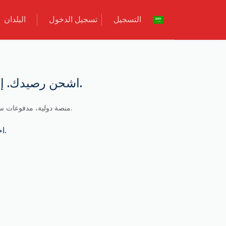
التسجيل
تسجيل الدخول
البلدان
United States Boost Mobile USA اشحن رصيدك. إعادة شحن الهاتف فوراً.
ابقَ على اتصال مع شحن الرصيد لـBoost Mobile USA في United States. منصة دولية، مدفوعات سهلة وتسليم فوري للرصيد.
اختر البلد والمشغل، أو ببساطة أدخل رقم المستفيد وسنحدد مزود الخدمة.