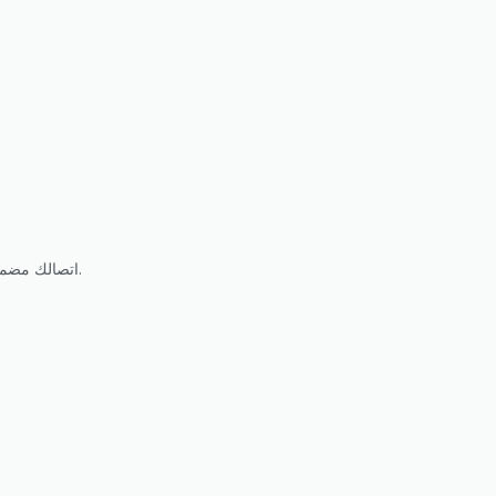
مع Reload To اتصالك مضمون: شحن رصيدك خلال ثوانٍ لأكثر من ١٠٠ مشغل، متاح ٢٤/٧ وبدون رسوم إضافية. استلم التأكيد فورًا عبر الرسائل والبريد.