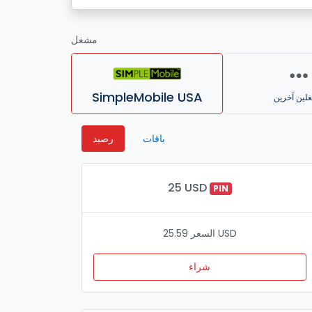
مشغل
SimpleMobile USA
لين آخرين
باقات
رصيد
25 USD
PIN
السعر 25.59 USD
شراء