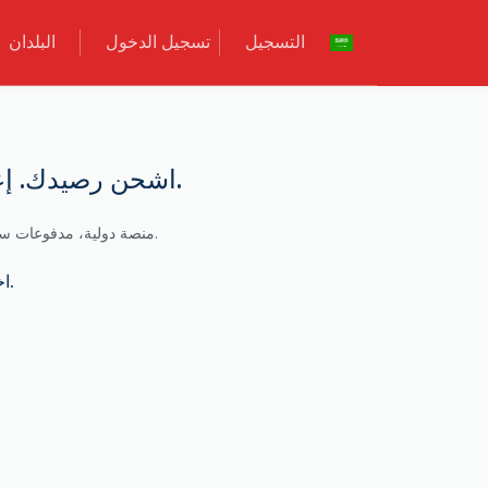
التسجيل
تسجيل الدخول
البلدان
United States SimpleMobile USA اشحن رصيدك. إعادة شحن الهاتف فوراً.
ابقَ على اتصال مع شحن الرصيد لـSimpleMobile USA في United States. منصة دولية، مدفوعات سهلة وتسليم فوري للرصيد.
اختر البلد والمشغل، أو ببساطة أدخل رقم المستفيد وسنحدد مزود الخدمة.